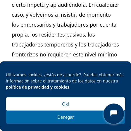
cierto ímpetu y aplaudiéndola. En cualquier
caso, y volvemos a insistir: de momento
los empresarios y trabajadores por cuenta
propia, los residentes pasivos, los
trabajadores temporeros y los trabajadores
fronterizos no requieren este nivel mínimo
de catalán.
Utilizamos cookies, ¿estás de acuerdo? Puedes obtener más
Fuentes oficiales
información sobre el tratamiento de los datos en nuestra
política de privacidad y cookies
.
Aprenentatge del català a Andorra
Ok!
— Govern d’Andorra
— Govern
d’Andorra
Denegar
Llei de la Nacionalitat Andorrana