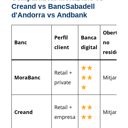
Creand vs BancSabadell
d'Andorra vs Andbank
Obertura
Perfil
Banca
Banc
no
client
digital
resident
Retail +
MoraBanc
Mitjana
private
Retail +
Creand
Mitjana
empresa