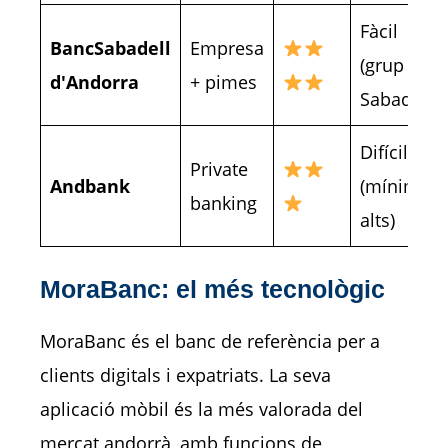
Fàcil
BancSabadell
Empresa
(grup
d'Andorra
+ pimes
Sabadell)
Difícil
Private
Andbank
(mínims
banking
alts)
MoraBanc: el més tecnològic
MoraBanc és el banc de referència per a
clients digitals i expatriats. La seva
aplicació mòbil és la més valorada del
mercat andorrà, amb funcions de