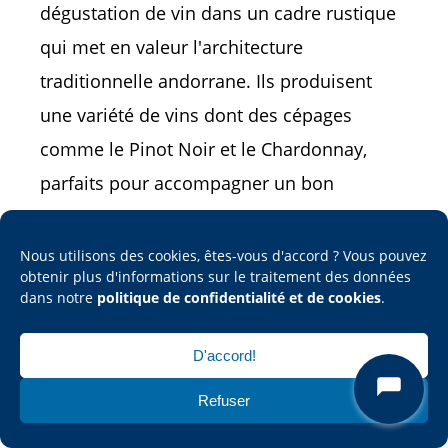
dégustation de vin dans un cadre rustique
qui met en valeur l'architecture
traditionnelle andorrane. Ils produisent
une variété de vins dont des cépages
comme le Pinot Noir et le Chardonnay,
parfaits pour accompagner un bon
fromage local.
Nous utilisons des cookies, êtes-vous d'accord ? Vous pouvez
Produits locaux à essayer
obtenir plus d'informations sur le traitement des données
dans notre
politique de confidentialité et de cookies
.
1. Fromages andorrans :
Andorre produit
D'accord!
plusieurs types de fromages, comme le
"Tupí", qui est fermenté dans des récipients
Refuser
en céramique avec de l'ail et du brandy,